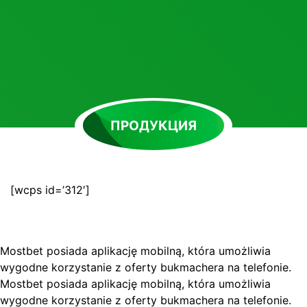
ПРОДУКЦИЯ
[wcps id=’312′]
лото клуб скачать
Mostbet
posiada aplikację mobilną, która umożliwia
wygodne korzystanie z oferty bukmachera na telefonie.
Mostbet
posiada aplikację mobilną, która umożliwia
wygodne korzystanie z oferty bukmachera na telefonie.