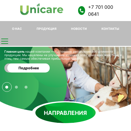
+7 701 000
0641
О НАС
ПРОДУКЦИЯ
НОВОСТИ
КОНТАКТЫ
pay by mobile casino sites uk
curacao online casinos
paysafecard casino
non uk
european online casino
interac casinos canada
bitcoin
Главная цель
нашей компании — постоянное расширение ассортимента
продукции. Мы нацелены на улучшение здоровья всех домашних животных и
casinos
apple pay casinos not on gamstop
casino canada
instant withdrawal casinos
птиц, тем самым обеспечивая прибыльный прирост.
Подробнее
НАПРАВЛЕНИЯ