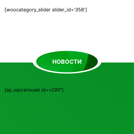
[woocategory_slider slider_id=’358′]
НОВОСТИ
[sp_wpcarousel id=»290″]